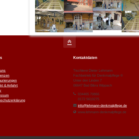
ks
Kontaktdaten
 uns
Tischlerei Dieter Lehmann
renzen
Fachbetrieb für Denkmalpflege ®
aurierungen
Unter den Linden 7
kt & Anfahrt
06647 Bad Bibra Wippach
v
034465 70866
essum
0172 5610275
nschutzerklärung
info@lehmann-denkmalpflege.de
www.lehmann-denkmalpflege.de