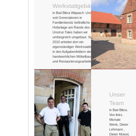
Werkstattgebäude
in Bad Bibra Wippach: Unseren
seit Generationen in
Familienbesitz befindliche
Hofanlage am Rande des Saale-
Unstrut-Tales haben wir
umfangreich umgebaut. Seit
2010 arbeitet dort ein
eigenständiger Werkstattbetrieb
in den Aufgabenfeldern des
handwerklichen Möbelbaues
und Restaurierungsarbeiten.
Unser
Team
in Bad Bibra.
Von links.
Michale
Wenk, Dieter
Lehmann ,
Dieter Moisel,