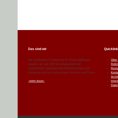
Das sind wir
Quicklin
Als zertifizierter Fachbetrieb für Denkmalpflege®
Über
arbeiten wir seit 1989 im Aufgabenfeld der
Refe
handwerklich authentischen Rekonstruktion und
Rest
Restaurierung von historischen Fenstern und Türen.
Konta
Archi
-mehr lesen-
Impr
Date