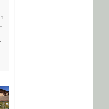
ng
us
rt
ch