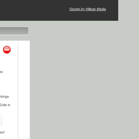
Design by Hillstar Media
was
hörige
eile in
auf