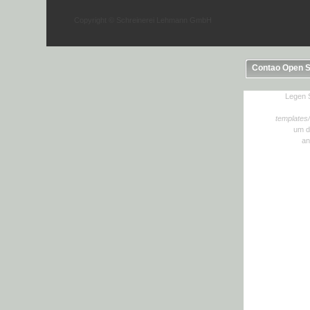
Copyright © Schreinerei Lehmann GmbH
Contao Open 
Legen S
templates
um d
an