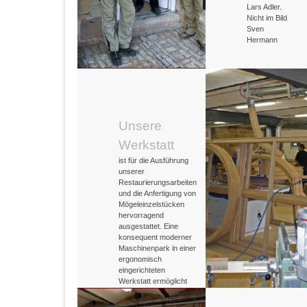
Lars Adler.
Nicht im Bild
Sven
Hermann
Unsere
Werkstatt
ist für die Ausführung
unserer
Restaurierungsarbeiten
und die Anfertigung von
Mögeleinzelstücken
hervorragend
ausgestattet. Eine
konsequent moderner
Maschinenpark in einer
ergonomisch
eingerichteten
Werkstatt ermöglicht
passgenaues Arbeiten
für unsere Mitarbeiter.