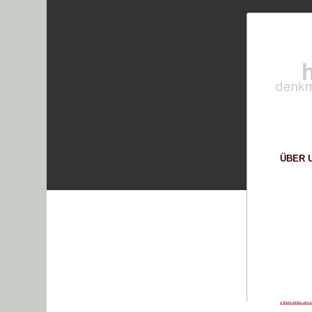
Supp
Login
Lorem ips
Benutzername
2
Passwort
ÜBER 
We offe
|
Mon - 
Register
Lost your password?
Werkstat
Wippach
Werkstat
Nenters