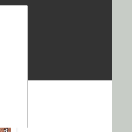
About us
Lorem ipsum dolor sit amet, consectetuer
adipiscing elit.
Aenean commodo ligula eget dolor. Aenean massa.
Cum sociis natoque penatibus et magnis dis
parturient montes, nascetur ridiculus mus. Donec
quam felis, ultricies nec.
HASE
ANFAHRT