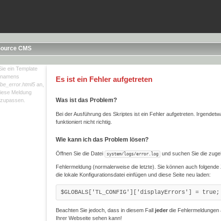
Source CMS
ie ein Template
namens
Es ist ein Fehler aufgetreten
/be_error.html5
an,
iese Meldung
Was ist das Problem?
zupassen.
Bei der Ausführung des Skriptes ist ein Fehler aufgetreten. Irgendet
funktioniert nicht richtig.
Wie kann ich das Problem lösen?
Öffnen Sie die Datei
und suchen Sie die zuge
system/logs/error.log
Fehlermeldung (normalerweise die letzte). Sie können auch folgende Z
die lokale Konfigurationsdatei einfügen und diese Seite neu laden:
$GLOBALS['TL_CONFIG']['displayErrors'] = true;
Beachten Sie jedoch, dass in diesem Fall
jeder
die Fehlermeldungen 
Ihrer Webseite sehen kann!