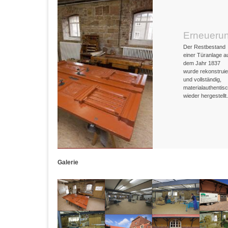
Erneueru
Der Restbestand
einer Türanlage a
dem Jahr 1837
wurde rekonstruie
und vollständig,
materialauthentis
wieder hergestellt.
Galerie